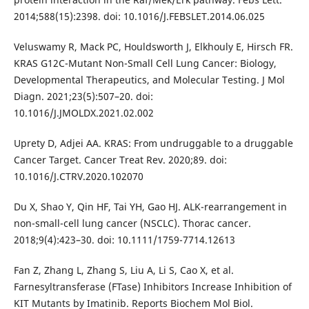
2014;588(15):2398. doi: 10.1016/J.FEBSLET.2014.06.025
Veluswamy R, Mack PC, Houldsworth J, Elkhouly E, Hirsch FR.
KRAS G12C-Mutant Non-Small Cell Lung Cancer: Biology,
Developmental Therapeutics, and Molecular Testing. J Mol
Diagn. 2021;23(5):507–20. doi:
10.1016/J.JMOLDX.2021.02.002
Uprety D, Adjei AA. KRAS: From undruggable to a druggable
Cancer Target. Cancer Treat Rev. 2020;89. doi:
10.1016/J.CTRV.2020.102070
Du X, Shao Y, Qin HF, Tai YH, Gao HJ. ALK-rearrangement in
non-small-cell lung cancer (NSCLC). Thorac cancer.
2018;9(4):423–30. doi: 10.1111/1759-7714.12613
Fan Z, Zhang L, Zhang S, Liu A, Li S, Cao X, et al.
Farnesyltransferase (FTase) Inhibitors Increase Inhibition of
KIT Mutants by Imatinib. Reports Biochem Mol Biol.