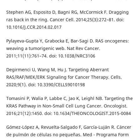
Stephen AG, Esposito D, Bagni RG, McCormick F. Dragging
ras back in the ring. Cancer Cell. 2014;25(3):272–81. doi:
10.1016/J.CCR.2014.02.017
Pylayeva-Gupta Y, Grabocka E, Bar-Sagi D. RAS oncogenes:
weaving a tumorigenic web. Nat Rev Cancer.
2011;11(11):761–74. doi: 10.1038/NRC3106
Degirmenci U, Wang M, Hu J. Targeting Aberrant
RAS/RAF/MEK/ERK Signaling for Cancer Therapy. Cells.
2020;9(1). doi: 10.3390/CELLS9010198
Tomasini P, Walia P, Labbe C, Jao K, Leighl NB. Targeting the
KRAS Pathway in Non-Small Cell Lung Cancer. Oncologist.
2016;21(12):1450. doi: 10.1634/THEONCOLOGIST.2015-0084
Gómez-López A, Revuelta-Salgado F, García-Luján R. Cáncer
de pulmón de células no pequeñas. Med - Programa Form