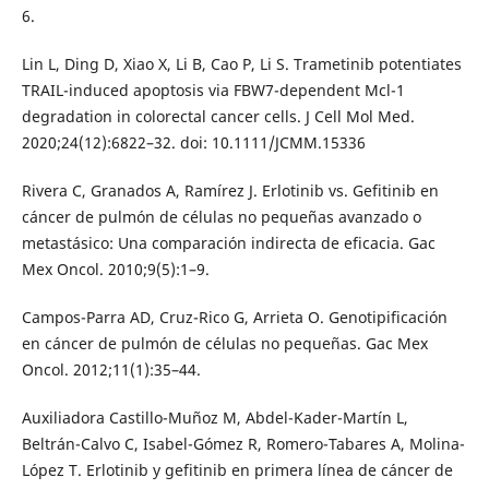
6.
Lin L, Ding D, Xiao X, Li B, Cao P, Li S. Trametinib potentiates
TRAIL-induced apoptosis via FBW7-dependent Mcl-1
degradation in colorectal cancer cells. J Cell Mol Med.
2020;24(12):6822–32. doi: 10.1111/JCMM.15336
Rivera C, Granados A, Ramírez J. Erlotinib vs. Gefitinib en
cáncer de pulmón de células no pequeñas avanzado o
metastásico: Una comparación indirecta de eficacia. Gac
Mex Oncol. 2010;9(5):1–9.
Campos-Parra AD, Cruz-Rico G, Arrieta O. Genotipificación
en cáncer de pulmón de células no pequeñas. Gac Mex
Oncol. 2012;11(1):35–44.
Auxiliadora Castillo-Muñoz M, Abdel-Kader-Martín L,
Beltrán-Calvo C, Isabel-Gómez R, Romero-Tabares A, Molina-
López T. Erlotinib y gefitinib en primera línea de cáncer de