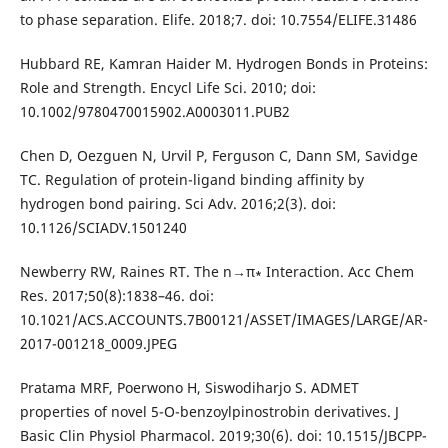
to phase separation. Elife. 2018;7. doi: 10.7554/ELIFE.31486
Hubbard RE, Kamran Haider M. Hydrogen Bonds in Proteins:
Role and Strength. Encycl Life Sci. 2010; doi:
10.1002/9780470015902.A0003011.PUB2
Chen D, Oezguen N, Urvil P, Ferguson C, Dann SM, Savidge
TC. Regulation of protein-ligand binding affinity by
hydrogen bond pairing. Sci Adv. 2016;2(3). doi:
10.1126/SCIADV.1501240
Newberry RW, Raines RT. The n→π∗ Interaction. Acc Chem
Res. 2017;50(8):1838–46. doi:
10.1021/ACS.ACCOUNTS.7B00121/ASSET/IMAGES/LARGE/AR-
2017-001218_0009.JPEG
Pratama MRF, Poerwono H, Siswodiharjo S. ADMET
properties of novel 5-O-benzoylpinostrobin derivatives. J
Basic Clin Physiol Pharmacol. 2019;30(6). doi: 10.1515/JBCPP-