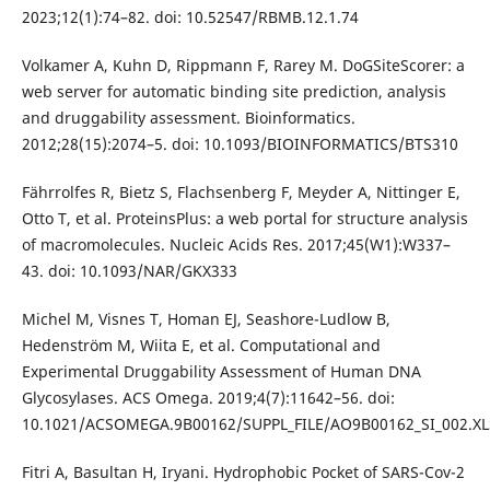
2023;12(1):74–82. doi: 10.52547/RBMB.12.1.74
Volkamer A, Kuhn D, Rippmann F, Rarey M. DoGSiteScorer: a
web server for automatic binding site prediction, analysis
and druggability assessment. Bioinformatics.
2012;28(15):2074–5. doi: 10.1093/BIOINFORMATICS/BTS310
Fährrolfes R, Bietz S, Flachsenberg F, Meyder A, Nittinger E,
Otto T, et al. ProteinsPlus: a web portal for structure analysis
of macromolecules. Nucleic Acids Res. 2017;45(W1):W337–
43. doi: 10.1093/NAR/GKX333
Michel M, Visnes T, Homan EJ, Seashore-Ludlow B,
Hedenström M, Wiita E, et al. Computational and
Experimental Druggability Assessment of Human DNA
Glycosylases. ACS Omega. 2019;4(7):11642–56. doi:
10.1021/ACSOMEGA.9B00162/SUPPL_FILE/AO9B00162_SI_002.XL
Fitri A, Basultan H, Iryani. Hydrophobic Pocket of SARS-Cov-2