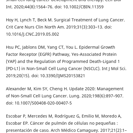
Int. 2020;44(8):1564–76. doi: 10.1002/CBIN.11359
Hoy H, Lynch T, Beck M. Surgical Treatment of Lung Cancer.
Crit Care Nurs Clin North Am. 2019;31(3):303–13. doi:
10.1016/J.CNC.2019.05.002
Hsu PC, Jablons DM, Yang CT, You L. Epidermal Growth
Factor Receptor (EGFR) Pathway, Yes-Associated Protein
(YAP) and the Regulation of Programmed Death-Ligand 1
(PD-L1) in Non-Small Cell Lung Cancer (NSCLC). Int J Mol Sci.
2019;20(15). doi: 10.3390/IJMS20153821
Alexander M, Kim SY, Cheng H. Update 2020: Management
of Non-Small Cell Lung Cancer. Lung. 2020;198(6):897–907.
doi: 10.1007/S00408-020-00407-5
Escobar P, Mercedes M, Rodríguez G, Emilio M, Moredo A,
Escobar EP. Cáncer de pulmón de células no pequeñas :
presentación de caso. Arch Médico Camaguey. 2017;21(2):1–