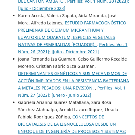
DEL CANTÓN AMBATO
,
Perfiles: Vol. 1 Núm. 30 (2023):
[Julio - Diciembre 2023]
Karen Acosta, Valeria Zapata, Aida Miranda, José
Mora, Alfredo Lajones,
ESTUDIO FARMACOGNÓSTICO
PRELIMINAR DE OCIMUM MICRANTHUM Y
EUPATORIUM ODARATUM, ESPECIES VEGETALES
NATIVAS DE ESMERALDAS (ECUADOR).
,
Perfiles: Vol. 1
Núm. 26 (2021): [Julio - Diciembre 2021]
Joana Fernanda Iza Guaman, Celso Guillermo Recalde
Moreno, Cristian Fabricio Iza Guaman,
DETERMINANTES GENÉTICOS Y SUS MECANISMOS DE
ACCIÓN IMPLICADOS EN LA RESISTENCIA BACTERIANA
A METALES PESADOS: UNA REVISIÓN.
,
Perfiles: Vol. 1
Núm. 27 (2022): [Enero - Junio 2022]
Gabriela Arianna Suárez Matallana, Sara Rosa
Sánchez Atahualpa, Arnold Lazaro Riquez, Ursula
Fabiola Rodríguez Zúñiga,
CONCEPTOS DE
BIOCATÁLISIS DE LA LIGNOCELULOSA DESDE UN
ENFOQUE DE INGENIERÍA DE PROCESOS Y SISTEMAS: