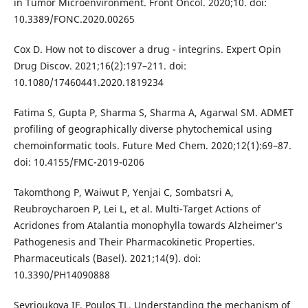
in Tumor Microenvironment. Front Oncol. 2020;10. doi:
10.3389/FONC.2020.00265
Cox D. How not to discover a drug - integrins. Expert Opin
Drug Discov. 2021;16(2):197–211. doi:
10.1080/17460441.2020.1819234
Fatima S, Gupta P, Sharma S, Sharma A, Agarwal SM. ADMET
profiling of geographically diverse phytochemical using
chemoinformatic tools. Future Med Chem. 2020;12(1):69–87.
doi: 10.4155/FMC-2019-0206
Takomthong P, Waiwut P, Yenjai C, Sombatsri A,
Reubroycharoen P, Lei L, et al. Multi-Target Actions of
Acridones from Atalantia monophylla towards Alzheimer’s
Pathogenesis and Their Pharmacokinetic Properties.
Pharmaceuticals (Basel). 2021;14(9). doi:
10.3390/PH14090888
Sevrioukova IF, Poulos TL. Understanding the mechanism of