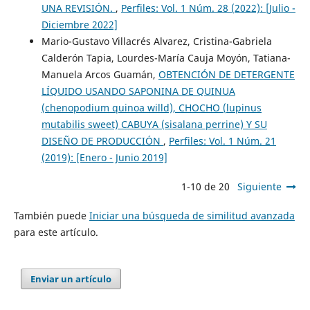
UNA REVISIÓN.
,
Perfiles: Vol. 1 Núm. 28 (2022): [Julio -
Diciembre 2022]
Mario-Gustavo Villacrés Alvarez, Cristina-Gabriela
Calderón Tapia, Lourdes-María Cauja Moyón, Tatiana-
Manuela Arcos Guamán,
OBTENCIÓN DE DETERGENTE
LÍQUIDO USANDO SAPONINA DE QUINUA
(chenopodium quinoa willd), CHOCHO (lupinus
mutabilis sweet) CABUYA (sisalana perrine) Y SU
DISEÑO DE PRODUCCIÓN
,
Perfiles: Vol. 1 Núm. 21
(2019): [Enero - Junio 2019]
1-10 de 20
Siguiente
También puede
Iniciar una búsqueda de similitud avanzada
para este artículo.
Enviar un artículo