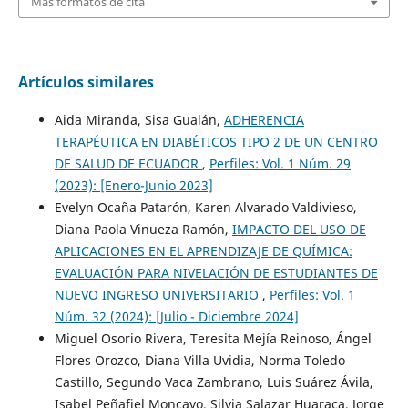
Más formatos de cita
Artículos similares
Aida Miranda, Sisa Gualán,
ADHERENCIA
TERAPÉUTICA EN DIABÉTICOS TIPO 2 DE UN CENTRO
DE SALUD DE ECUADOR
,
Perfiles: Vol. 1 Núm. 29
(2023): [Enero-Junio 2023]
Evelyn Ocaña Patarón, Karen Alvarado Valdivieso,
Diana Paola Vinueza Ramón,
IMPACTO DEL USO DE
APLICACIONES EN EL APRENDIZAJE DE QUÍMICA:
EVALUACIÓN PARA NIVELACIÓN DE ESTUDIANTES DE
NUEVO INGRESO UNIVERSITARIO
,
Perfiles: Vol. 1
Núm. 32 (2024): [Julio - Diciembre 2024]
Miguel Osorio Rivera, Teresita Mejía Reinoso, Ángel
Flores Orozco, Diana Villa Uvidia, Norma Toledo
Castillo, Segundo Vaca Zambrano, Luis Suárez Ávila,
Isabel Peñafiel Moncayo, Silvia Salazar Huaraca, Jorge