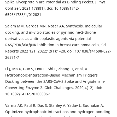
Spike Glycoprotein are Potential as Binding Pocket. J Phys
Conf Ser. 2021;1788(1). doi: 10.1088/1742-
6596/1788/1/012021
Salem MM, Gerges MN, Noser AA. Synthesis, molecular
docking, and in-vitro studies of pyrimidine-2-thione
derivatives as antineoplastic agents via potential
RAS/PI3K/Akt/JNK inhibition in breast carcinoma cells. Sci
Reports 2022 121. 2022;12(1):1–20. doi: 10.1038/s41598-022-
26571-7
Li J, Ma X, Guo S, Hou C, Shi L, Zhang H, et al. A
Hydrophobic‐Interaction‐Based Mechanism Triggers
Docking between the SARS‐CoV‐2 Spike and Angiotensin‐
Converting Enzyme 2. Glob Challenges. 2020;4(12). doi:
10.1002/GCH2.202000067
Varma AK, Patil R, Das S, Stanley A, Yadav L, Sudhakar A.
Optimized hydrophobic interactions and hydrogen bonding