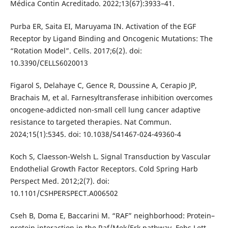
Médica Contin Acreditado. 2022;13(67):3933–41.
Purba ER, Saita EI, Maruyama IN. Activation of the EGF
Receptor by Ligand Binding and Oncogenic Mutations: The
“Rotation Model”. Cells. 2017;6(2). doi:
10.3390/CELLS6020013
Figarol S, Delahaye C, Gence R, Doussine A, Cerapio JP,
Brachais M, et al. Farnesyltransferase inhibition overcomes
oncogene-addicted non-small cell lung cancer adaptive
resistance to targeted therapies. Nat Commun.
2024;15(1):5345. doi: 10.1038/S41467-024-49360-4
Koch S, Claesson-Welsh L. Signal Transduction by Vascular
Endothelial Growth Factor Receptors. Cold Spring Harb
Perspect Med. 2012;2(7). doi:
10.1101/CSHPERSPECT.A006502
Cseh B, Doma E, Baccarini M. “RAF” neighborhood: Protein–
protein interaction in the Raf/Mek/Erk pathway. Febs Lett.