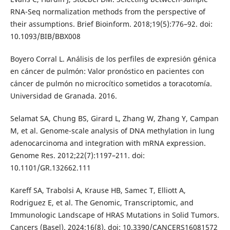
RNA-Seq normalization methods from the perspective of
their assumptions. Brief Bioinform. 2018;19(5):776–92. doi:
10.1093/BIB/BBX008
Boyero Corral L. Análisis de los perfiles de expresión génica
en cáncer de pulmón: Valor pronóstico en pacientes con
cáncer de pulmón no microcítico sometidos a toracotomía.
Universidad de Granada. 2016.
Selamat SA, Chung BS, Girard L, Zhang W, Zhang Y, Campan
M, et al. Genome-scale analysis of DNA methylation in lung
adenocarcinoma and integration with mRNA expression.
Genome Res. 2012;22(7):1197–211. doi:
10.1101/GR.132662.111
Kareff SA, Trabolsi A, Krause HB, Samec T, Elliott A,
Rodriguez E, et al. The Genomic, Transcriptomic, and
Immunologic Landscape of HRAS Mutations in Solid Tumors.
Cancers (Basel). 2024;16(8). doi: 10.3390/CANCERS16081572