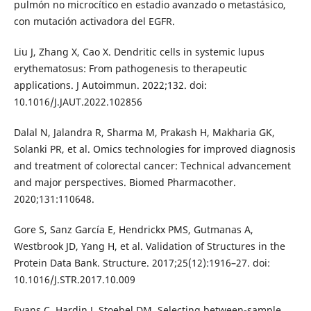
pulmón no microcítico en estadio avanzado o metastásico,
con mutación activadora del EGFR.
Liu J, Zhang X, Cao X. Dendritic cells in systemic lupus
erythematosus: From pathogenesis to therapeutic
applications. J Autoimmun. 2022;132. doi:
10.1016/J.JAUT.2022.102856
Dalal N, Jalandra R, Sharma M, Prakash H, Makharia GK,
Solanki PR, et al. Omics technologies for improved diagnosis
and treatment of colorectal cancer: Technical advancement
and major perspectives. Biomed Pharmacother.
2020;131:110648.
Gore S, Sanz García E, Hendrickx PMS, Gutmanas A,
Westbrook JD, Yang H, et al. Validation of Structures in the
Protein Data Bank. Structure. 2017;25(12):1916–27. doi:
10.1016/J.STR.2017.10.009
Evans C, Hardin J, Stoebel DM. Selecting between-sample