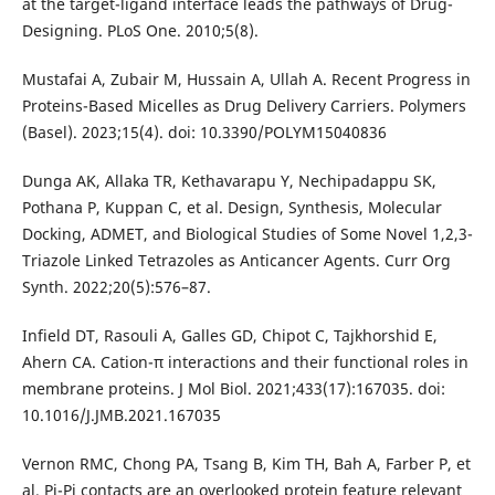
at the target-ligand interface leads the pathways of Drug-
Designing. PLoS One. 2010;5(8).
Mustafai A, Zubair M, Hussain A, Ullah A. Recent Progress in
Proteins-Based Micelles as Drug Delivery Carriers. Polymers
(Basel). 2023;15(4). doi: 10.3390/POLYM15040836
Dunga AK, Allaka TR, Kethavarapu Y, Nechipadappu SK,
Pothana P, Kuppan C, et al. Design, Synthesis, Molecular
Docking, ADMET, and Biological Studies of Some Novel 1,2,3-
Triazole Linked Tetrazoles as Anticancer Agents. Curr Org
Synth. 2022;20(5):576–87.
Infield DT, Rasouli A, Galles GD, Chipot C, Tajkhorshid E,
Ahern CA. Cation-π interactions and their functional roles in
membrane proteins. J Mol Biol. 2021;433(17):167035. doi:
10.1016/J.JMB.2021.167035
Vernon RMC, Chong PA, Tsang B, Kim TH, Bah A, Farber P, et
al. Pi-Pi contacts are an overlooked protein feature relevant