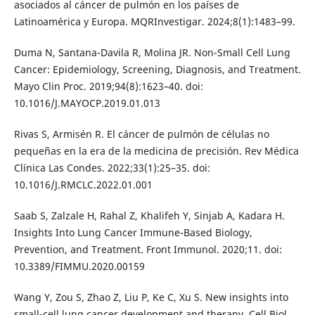
asociados al cáncer de pulmón en los países de
Latinoamérica y Europa. MQRInvestigar. 2024;8(1):1483–99.
Duma N, Santana-Davila R, Molina JR. Non-Small Cell Lung
Cancer: Epidemiology, Screening, Diagnosis, and Treatment.
Mayo Clin Proc. 2019;94(8):1623–40. doi:
10.1016/J.MAYOCP.2019.01.013
Rivas S, Armisén R. El cáncer de pulmón de células no
pequeñas en la era de la medicina de precisión. Rev Médica
Clínica Las Condes. 2022;33(1):25–35. doi:
10.1016/J.RMCLC.2022.01.001
Saab S, Zalzale H, Rahal Z, Khalifeh Y, Sinjab A, Kadara H.
Insights Into Lung Cancer Immune-Based Biology,
Prevention, and Treatment. Front Immunol. 2020;11. doi:
10.3389/FIMMU.2020.00159
Wang Y, Zou S, Zhao Z, Liu P, Ke C, Xu S. New insights into
small-cell lung cancer development and therapy. Cell Biol