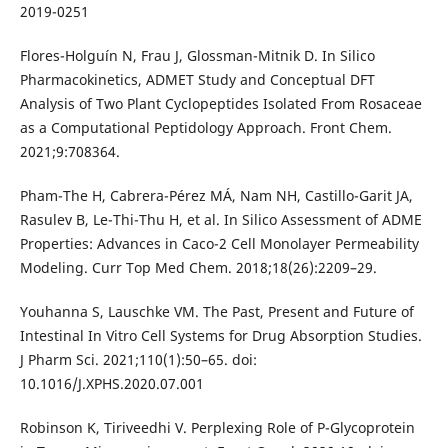
2019-0251
Flores-Holguín N, Frau J, Glossman-Mitnik D. In Silico
Pharmacokinetics, ADMET Study and Conceptual DFT
Analysis of Two Plant Cyclopeptides Isolated From Rosaceae
as a Computational Peptidology Approach. Front Chem.
2021;9:708364.
Pham-The H, Cabrera-Pérez MÁ, Nam NH, Castillo-Garit JA,
Rasulev B, Le-Thi-Thu H, et al. In Silico Assessment of ADME
Properties: Advances in Caco-2 Cell Monolayer Permeability
Modeling. Curr Top Med Chem. 2018;18(26):2209–29.
Youhanna S, Lauschke VM. The Past, Present and Future of
Intestinal In Vitro Cell Systems for Drug Absorption Studies.
J Pharm Sci. 2021;110(1):50–65. doi:
10.1016/J.XPHS.2020.07.001
Robinson K, Tiriveedhi V. Perplexing Role of P-Glycoprotein