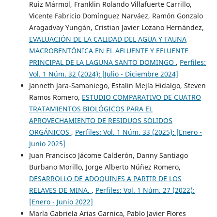
Ruiz Mármol, Franklin Rolando Villafuerte Carrillo,
Vicente Fabricio Domínguez Narváez, Ramón Gonzalo
Aragadvay Yungán, Cristian Javier Lozano Hernández,
EVALUACIÓN DE LA CALIDAD DEL AGUA Y FAUNA
MACROBENTÓNICA EN EL AFLUENTE Y EFLUENTE
PRINCIPAL DE LA LAGUNA SANTO DOMINGO
,
Perfiles:
Vol. 1 Núm. 32 (2024): [Julio - Diciembre 2024]
Janneth Jara-Samaniego, Estalin Mejía Hidalgo, Steven
Ramos Romero,
ESTUDIO COMPARATIVO DE CUATRO
TRATAMIENTOS BIOLÓGICOS PARA EL
APROVECHAMIENTO DE RESIDUOS SÓLIDOS
ORGÁNICOS
,
Perfiles: Vol. 1 Núm. 33 (2025): [Enero -
Junio 2025]
Juan Francisco Jácome Calderón, Danny Santiago
Burbano Morillo, Jorge Alberto Núñez Romero,
DESARROLLO DE ADOQUINES A PARTIR DE LOS
RELAVES DE MINA.
,
Perfiles: Vol. 1 Núm. 27 (2022):
[Enero - Junio 2022]
María Gabriela Arias Garnica, Pablo Javier Flores