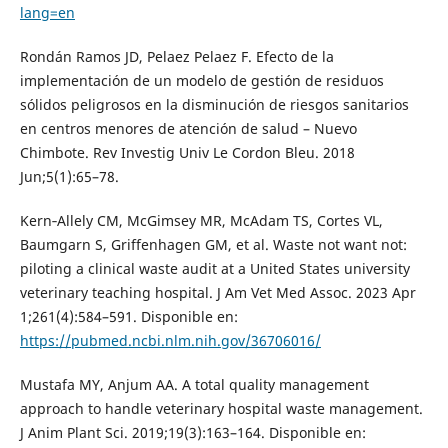
lang=en
Rondán Ramos JD, Pelaez Pelaez F. Efecto de la
implementación de un modelo de gestión de residuos
sólidos peligrosos en la disminución de riesgos sanitarios
en centros menores de atención de salud – Nuevo
Chimbote. Rev Investig Univ Le Cordon Bleu. 2018
Jun;5(1):65–78.
Kern‑Allely CM, McGimsey MR, McAdam TS, Cortes VL,
Baumgarn S, Griffenhagen GM, et al. Waste not want not:
piloting a clinical waste audit at a United States university
veterinary teaching hospital. J Am Vet Med Assoc. 2023 Apr
1;261(4):584–591. Disponible en:
https://pubmed.ncbi.nlm.nih.gov/36706016/
Mustafa MY, Anjum AA. A total quality management
approach to handle veterinary hospital waste management.
J Anim Plant Sci. 2019;19(3):163–164. Disponible en: