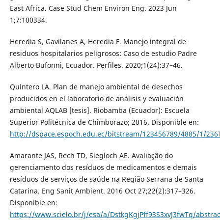
East Africa. Case Stud Chem Environ Eng. 2023 Jun
1;7:100334.
Heredia S, Gavilanes A, Heredia F. Manejo integral de
residuos hospitalarios peligrosos: Caso de estudio Padre
Alberto Bufonni, Ecuador. Perfiles. 2020;1(24):37–46.
Quintero LA. Plan de manejo ambiental de desechos
producidos en el laboratorio de análisis y evaluación
ambiental AQLAB [tesis]. Riobamba (Ecuador): Escuela
Superior Politécnica de Chimborazo; 2016. Disponible en:
http://dspace.espoch.edu.ec/bitstream/123456789/4885/1/236
Amarante JAS, Rech TD, Siegloch AE. Avaliação do
gerenciamento dos resíduos de medicamentos e demais
resíduos de serviços de saúde na Região Serrana de Santa
Catarina. Eng Sanit Ambient. 2016 Oct 27;22(2):317–326.
Disponible en:
https://www.scielo.br/j/esa/a/DstkgKgjPff93S3xvJ3fwTq/abstrac