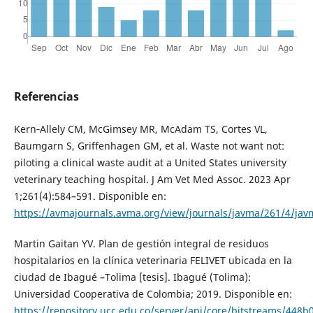
Referencias
Kern‑Allely CM, McGimsey MR, McAdam TS, Cortes VL,
Baumgarn S, Griffenhagen GM, et al. Waste not want not:
piloting a clinical waste audit at a United States university
veterinary teaching hospital. J Am Vet Med Assoc. 2023 Apr
1;261(4):584–591. Disponible en:
https://avmajournals.avma.org/view/journals/javma/261/4/jav
Martin Gaitan YV. Plan de gestión integral de residuos
hospitalarios en la clínica veterinaria FELIVET ubicada en la
ciudad de Ibagué –Tolima [tesis]. Ibagué (Tolima):
Universidad Cooperativa de Colombia; 2019. Disponible en:
https://repository.ucc.edu.co/server/api/core/bitstreams/448b