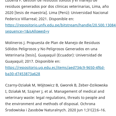
Ludeña F. Gestión de residuos sólidos y el manejo de
residuos generados por dos clínicas veterinarias, Lima, año
2020 [tesis de maestría]. Lima (Perú): Universidad Nacional
Federico Villarreal; 2021. Disponible en:
https://repositorio.unfv.edu.pe/bitstream/handle/20.500.
sequence=1&isAllowed=y
Molineros J. Propuesta de Plan de Manejo de Residuos
Sólidos Peligrosos y No Peligrosos Generados en una
Veterinaria [tesis]. Guayaquil (Ecuador): Universidad de
Guayaquil; 2017. Disponible en:
https://repositorio.ug.edu.ec/items/aed734c9-9650-4f6d-
ba30-d7453873a628
Czarny‑Działak M, Wójtowicz B, Gworek B, Żeber‑Dzikowska
I, Działak M, Szajner J, et al. Management of medical and
veterinary waste: legal regulations, threats to people and
the environment and methods of disposal. Ochrona
Środowiska i Zasobów Naturalnych. 2020 Jun 1;31(2):6–16.