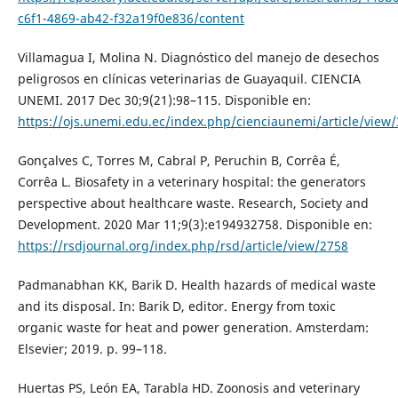
c6f1-4869-ab42-f32a19f0e836/content
Villamagua I, Molina N. Diagnóstico del manejo de desechos
peligrosos en clínicas veterinarias de Guayaquil. CIENCIA
UNEMI. 2017 Dec 30;9(21):98–115. Disponible en:
https://ojs.unemi.edu.ec/index.php/cienciaunemi/article/view
Gonçalves C, Torres M, Cabral P, Peruchin B, Corrêa É,
Corrêa L. Biosafety in a veterinary hospital: the generators
perspective about healthcare waste. Research, Society and
Development. 2020 Mar 11;9(3):e194932758. Disponible en:
https://rsdjournal.org/index.php/rsd/article/view/2758
Padmanabhan KK, Barik D. Health hazards of medical waste
and its disposal. In: Barik D, editor. Energy from toxic
organic waste for heat and power generation. Amsterdam:
Elsevier; 2019. p. 99–118.
Huertas PS, León EA, Tarabla HD. Zoonosis and veterinary