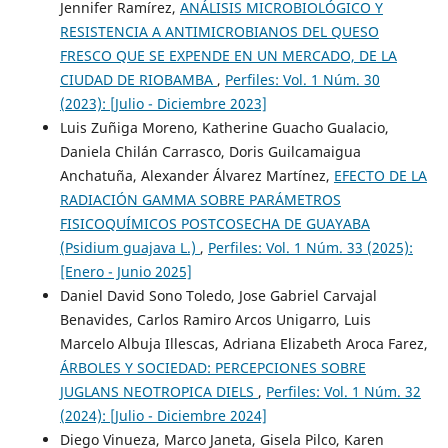
Jennifer Ramírez,
ANÁLISIS MICROBIOLÓGICO Y
RESISTENCIA A ANTIMICROBIANOS DEL QUESO
FRESCO QUE SE EXPENDE EN UN MERCADO, DE LA
CIUDAD DE RIOBAMBA
,
Perfiles: Vol. 1 Núm. 30
(2023): [Julio - Diciembre 2023]
Luis Zuñiga Moreno, Katherine Guacho Gualacio,
Daniela Chilán Carrasco, Doris Guilcamaigua
Anchatuña, Alexander Álvarez Martínez,
EFECTO DE LA
RADIACIÓN GAMMA SOBRE PARÁMETROS
FISICOQUÍMICOS POSTCOSECHA DE GUAYABA
(Psidium guajava L.)
,
Perfiles: Vol. 1 Núm. 33 (2025):
[Enero - Junio 2025]
Daniel David Sono Toledo, Jose Gabriel Carvajal
Benavides, Carlos Ramiro Arcos Unigarro, Luis
Marcelo Albuja Illescas, Adriana Elizabeth Aroca Farez,
ÁRBOLES Y SOCIEDAD: PERCEPCIONES SOBRE
JUGLANS NEOTROPICA DIELS
,
Perfiles: Vol. 1 Núm. 32
(2024): [Julio - Diciembre 2024]
Diego Vinueza, Marco Janeta, Gisela Pilco, Karen