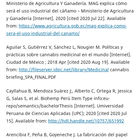
Ministerio de Agricultura Y Ganadería. MAG explica cómo
será el uso industrial del cáñamo – Ministerio de Agricultura
y Ganadería [Internet]. 2020 [cited 2020 Jul 22]. Available
from:
https://www.agricultura.gob.ec/mag-explica-como-
sera-el-uso-industrial-del-canamo/
Aguilar S, Gutiérrez V, Sánchez L, Nougier M. Políticas y
prácticas sobre cannabis medicinal en el mundo [Internet].
Ciudad de México ; 2018 Apr [cited 2020 Aug 19]. Available
from:
http://fileserver.idpc.net/library/Medicinal
cannabis
briefing_SPA_FINAL.PDF
Cayllahua B, Mendoza Suárez J;, Alberto C, Ortega R, Jessica
G, Salas S, et al. Biohemp Perú Item Type info:eu-
repo/semantics/bachelorThesis [Internet]. Umiversidad
Peruana de Ciencias Aplicadas (UPC); 2020 [cited 2020 Jul
15]. Available from:
http://hdl.handle.net/10757/651992
Arencibia F, Peña B, Goyeneche J. La fabricación del papel