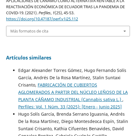
APLICACIONES DE CÁÑAMO COMO ALTERNATIVA RENTABLE A LA
REACTIVACIÓN ECONÓMICA DE ECUADOR TRAS LA PANDEMIA DE
COVID-19. (2021).
Perfiles
,
1
(25), 45-53.
https://doi.org/10.47187/perf.v1i25.112
Más formatos de cita
Artículos similares
Edgar Alexander Torres Gómez, Hugo Fernando Solís
García, Andrés De la Rosa Martínez, Stalin Suntaxi
Crisanto,
FABRICACIÓN DE CUBIERTOS
AGLOMERADOS A PARTIR DEL NÚCLEO LEÑOSO DE LA
PLANTA CÁÑAMO INDUSTRIAL (Cannabis sativa L.)
,
Perfiles: Vol. 1 Núm. 33 (2025): [Enero - Junio 2025]
Hugo Solís García, Brenda Serrano Iguasnia, Andrés
De la Rosa Martínez, Diego Montesdeoca Espín, Stalin
Suntaxi Crisanto, Kathia Cifuentes Benavides, David
Gonzalez Benitez, Gabriela Gualpás Castillo,