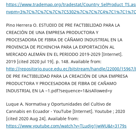
https://www.trademap.org/tradestat/Country_SelProduct_TS.as
nvpm=3%7C%7C%7C%7C%7C5302%7C%7C%7C4%7C1%7C1%7C
Pino Herrera O. ESTUDIO DE PRE FACTIBILIDAD PARA LA
CREACIÓN DE UNA EMPRESA PRODUCTORA Y
PROCESADORA DE FIBRA DE CÁÑAMO INDUSTRIAL EN LA
PROVINCIA DE PICHINCHA PARA LA EXPORTACIÓN AL
MERCADO ALEMÁN EN EL PERIODO 2019-2029 [Internet].
2019 [cited 2020 Jul 19]. p. 148. Available from:
http://repositorio.puce.edu.ec/bitstream/handle/22000/15967
DE PRE FACTIBILIDAD PARA LA CREACIÓN DE UNA EMPRESA
PRODUCTORA Y PROCESADORA DE FIBRA DE CAÑAMO
INDUSTRIAL EN LA ~1.pdf?sequence=1&isAllowed=y
Luque A. Normativa y Oportunidades del Cultivo de
Cannabis en Ecuador - YouTube [Internet]. Youtube ; 2020
[cited 2020 Aug 24]. Available from:
https://www.youtube.com/watch?v=TLudjg1jwWU&t=3179s