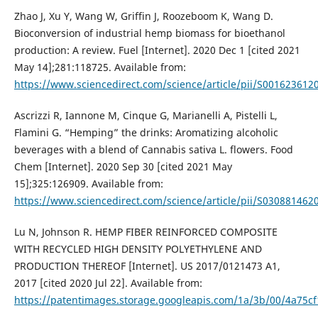
Zhao J, Xu Y, Wang W, Griffin J, Roozeboom K, Wang D.
Bioconversion of industrial hemp biomass for bioethanol
production: A review. Fuel [Internet]. 2020 Dec 1 [cited 2021
May 14];281:118725. Available from:
https://www.sciencedirect.com/science/article/pii/S00162361
Ascrizzi R, Iannone M, Cinque G, Marianelli A, Pistelli L,
Flamini G. “Hemping” the drinks: Aromatizing alcoholic
beverages with a blend of Cannabis sativa L. flowers. Food
Chem [Internet]. 2020 Sep 30 [cited 2021 May
15];325:126909. Available from:
https://www.sciencedirect.com/science/article/pii/S03088146
Lu N, Johnson R. HEMP FIBER REINFORCED COMPOSITE
WITH RECYCLED HIGH DENSITY POLYETHYLENE AND
PRODUCTION THEREOF [Internet]. US 2017/0121473 A1,
2017 [cited 2020 Jul 22]. Available from:
https://patentimages.storage.googleapis.com/1a/3b/00/4a75