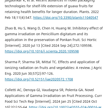
Jalgaonkar K, et al. Recent advances in novel packaging
technologies for shelf-life extension of guava fruits for
retaining health benefits for longer duration. Plants. 2022
Feb 18;11(4):547.
https://doi.org/10.3390/plants11040547
Zhao B, Hu S, Wang D, Chen H, Huang M. Inhibitory effect of
gamma irradiation on Penicillium digitatum and its
application in the preservation of Ponkan fruit. Sci Hortic
[Internet]. 2020 Jul 13 [Cited 2024 Sep 24];272:109598.
https://doi.org/10.1016/j.scienta.2020.109598
Sharma P, Sharma SR, Mittal TC. Effects and application of
ionizing radiation on fruits and vegetables: A review. J Agric
Eng. 2020 Jun 30;57(2):97-126.
https://doi.org/10.52151/jae2020572.1708
Colletti AC, Denoya GI, Vaudagna SR, Polenta GA. Novel
Applications of Gamma Irradiation on Fruit Processing. Curr
Food Sci Tech Rep [Internet]. 2024 Jan 25 [Cited 2024 Oct
10];2(1):55-64.
https://doi.org/10.1007/s43555-024-00016-w