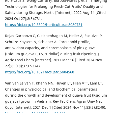
Ruiz-Cruz S, Wong-Corral FJ, Borboa-Flores J, et al. Emerging
Technologies for Prolonging Fresh-Cut Fruits’ Quality and
Safety during Storage. Hortic [Internet]. 2022 Aug 14 [Cited
2024 Oct 27];8(8):731.
https://doi.org/10.3390/horticulturae8080731
Rojas-Garbanzo C, Gleichenhagen M, Heller A, Esquivel P,
Schulze-Kaysers N, Schieber A. Carotenoid profile,
antioxidant capacity, and chromoplasts of pink guava
(Psidium guajava L. Cv. ‘Criolla’) during fruit ripening. J
Agric Food Chem [Internet]. 2017 Mar 16 [Cited 2024 Nov
22];65(18):3737-3747.
https://doi.org/10.1021/acs.jafc.6b04560
Van Van Le Van T, Khanh NN, Huyen LT, Hien VTT, Lam LT.
Changes in physiological and biochemical parameters
during the growth and development of guava fruit (Psidium
guajava) grown in Vietnam. Rev Fac Cienc Agrar Univ Nac
Cuyo [Internet]. 2021 Dec 1 [Cited 2024 Nov 11];53(2):82-90.