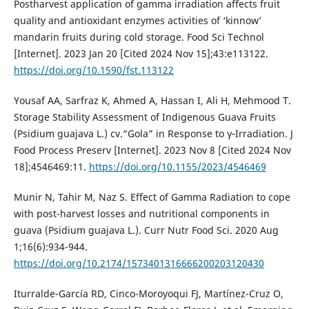
Postharvest application of gamma irradiation affects fruit
quality and antioxidant enzymes activities of ‘kinnow’
mandarin fruits during cold storage. Food Sci Technol
[Internet]. 2023 Jan 20 [Cited 2024 Nov 15];43:e113122.
https://doi.org/10.1590/fst.113122
Yousaf AA, Sarfraz K, Ahmed A, Hassan I, Ali H, Mehmood T.
Storage Stability Assessment of Indigenous Guava Fruits
(Psidium guajava L.) cv.“Gola” in Response to γ‐Irradiation. J
Food Process Preserv [Internet]. 2023 Nov 8 [Cited 2024 Nov
18];4546469:11.
https://doi.org/10.1155/2023/4546469
Munir N, Tahir M, Naz S. Effect of Gamma Radiation to cope
with post-harvest losses and nutritional components in
guava (Psidium guajava L.). Curr Nutr Food Sci. 2020 Aug
1;16(6):934-944.
https://doi.org/10.2174/1573401316666200203120430
Iturralde-García RD, Cinco-Moroyoqui FJ, Martínez-Cruz O,