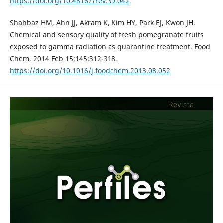
https://doi.org/10.48162/rev.39.042
Shahbaz HM, Ahn JJ, Akram K, Kim HY, Park EJ, Kwon JH.
Chemical and sensory quality of fresh pomegranate fruits
exposed to gamma radiation as quarantine treatment. Food
Chem. 2014 Feb 15;145:312-318.
https://doi.org/10.1016/j.foodchem.2013.08.052