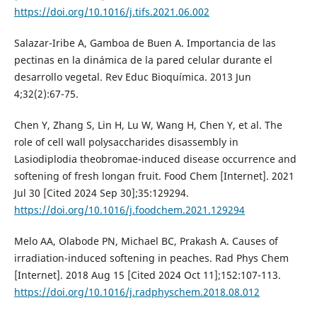
https://doi.org/10.1016/j.tifs.2021.06.002
Salazar-Iribe A, Gamboa de Buen A. Importancia de las
pectinas en la dinámica de la pared celular durante el
desarrollo vegetal. Rev Educ Bioquímica. 2013 Jun
4;32(2):67-75.
Chen Y, Zhang S, Lin H, Lu W, Wang H, Chen Y, et al. The
role of cell wall polysaccharides disassembly in
Lasiodiplodia theobromae-induced disease occurrence and
softening of fresh longan fruit. Food Chem [Internet]. 2021
Jul 30 [Cited 2024 Sep 30];35:129294.
https://doi.org/10.1016/j.foodchem.2021.129294
Melo AA, Olabode PN, Michael BC, Prakash A. Causes of
irradiation-induced softening in peaches. Rad Phys Chem
[Internet]. 2018 Aug 15 [Cited 2024 Oct 11];152:107-113.
https://doi.org/10.1016/j.radphyschem.2018.08.012