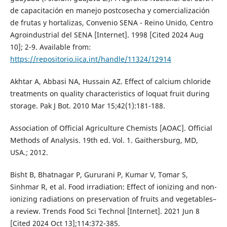
de capacitación en manejo postcosecha y comercialización
de frutas y hortalizas, Convenio SENA - Reino Unido, Centro
Agroindustrial del SENA [Internet]. 1998 [Cited 2024 Aug
10]; 2-9. Available from:
https://repositorio.iica.int/handle/11324/12914
Akhtar A, Abbasi NA, Hussain AZ. Effect of calcium chloride
treatments on quality characteristics of loquat fruit during
storage. Pak J Bot. 2010 Mar 15;42(1):181-188.
Association of Official Agriculture Chemists [AOAC]. Official
Methods of Analysis. 19th ed. Vol. 1. Gaithersburg, MD,
USA.; 2012.
Bisht B, Bhatnagar P, Gururani P, Kumar V, Tomar S,
Sinhmar R, et al. Food irradiation: Effect of ionizing and non-
ionizing radiations on preservation of fruits and vegetables–
a review. Trends Food Sci Technol [Internet]. 2021 Jun 8
[Cited 2024 Oct 13];114:372-385.