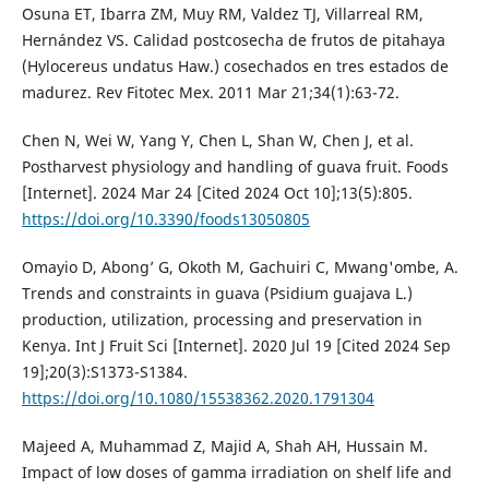
Osuna ET, Ibarra ZM, Muy RM, Valdez TJ, Villarreal RM,
Hernández VS. Calidad postcosecha de frutos de pitahaya
(Hylocereus undatus Haw.) cosechados en tres estados de
madurez. Rev Fitotec Mex. 2011 Mar 21;34(1):63-72.
Chen N, Wei W, Yang Y, Chen L, Shan W, Chen J, et al.
Postharvest physiology and handling of guava fruit. Foods
[Internet]. 2024 Mar 24 [Cited 2024 Oct 10];13(5):805.
https://doi.org/10.3390/foods13050805
Omayio D, Abong’ G, Okoth M, Gachuiri C, Mwang'ombe, A.
Trends and constraints in guava (Psidium guajava L.)
production, utilization, processing and preservation in
Kenya. Int J Fruit Sci [Internet]. 2020 Jul 19 [Cited 2024 Sep
19];20(3):S1373-S1384.
https://doi.org/10.1080/15538362.2020.1791304
Majeed A, Muhammad Z, Majid A, Shah AH, Hussain M.
Impact of low doses of gamma irradiation on shelf life and