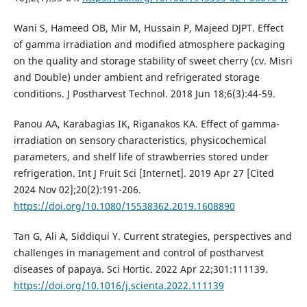
Wani S, Hameed OB, Mir M, Hussain P, Majeed DJPT. Effect
of gamma irradiation and modified atmosphere packaging
on the quality and storage stability of sweet cherry (cv. Misri
and Double) under ambient and refrigerated storage
conditions. J Postharvest Technol. 2018 Jun 18;6(3):44-59.
Panou AA, Karabagias IK, Riganakos KA. Effect of gamma-
irradiation on sensory characteristics, physicochemical
parameters, and shelf life of strawberries stored under
refrigeration. Int J Fruit Sci [Internet]. 2019 Apr 27 [Cited
2024 Nov 02];20(2):191-206.
https://doi.org/10.1080/15538362.2019.1608890
Tan G, Ali A, Siddiqui Y. Current strategies, perspectives and
challenges in management and control of postharvest
diseases of papaya. Sci Hortic. 2022 Apr 22;301:111139.
https://doi.org/10.1016/j.scienta.2022.111139