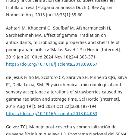
fruto y la concentración de sólidos solubles totales en
frutilla o fresa (Fragaria ananassa Duch.). Rev Agron
Noroeste Arg. 2015 Jun 18;35(1):55-60.
Ashtari M, Khademi O, Soufbaf M, Afsharmanesh H,
Sarcheshmeh MA. Effect of gamma irradiation on
antioxidants, microbiological properties and shelf life of
pomegranate arils cv.‘Malas Savehʼ. Sci Hortic [Internet].
2019 Jan 26 [Cited 2024 Nov 10];244:365-371.
https://doi.org/10.1016/j.scienta.2018.09.067
de Jesus Filho M, Scolforo CZ, Saraiva SH, Pinheiro CJG, Silva
PI, Della Lucia, SM. Physicochemical, microbiological and
sensory acceptance alterations of strawberries caused by
gamma radiation and storage time. Sci Hortic [Internet].
2018 Aug 19 [Cited 2024 Oct 22];238:187-194.
https://doi.org/10.1016/j.scienta.2018.04.053
Gelvez TCJ. Manejo post-cosecha y comercialización de
guayaba (Psidium guajava L.). Programa Nacional del SENA