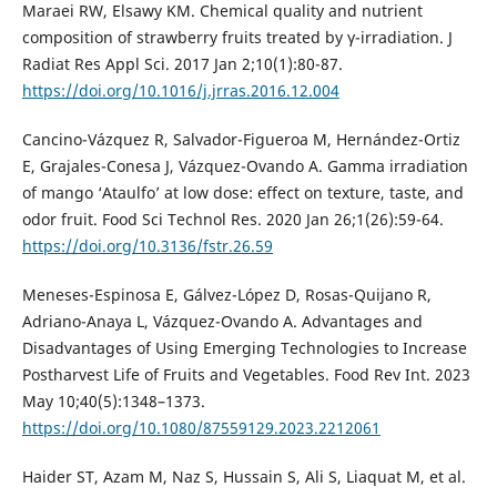
Maraei RW, Elsawy KM. Chemical quality and nutrient
composition of strawberry fruits treated by γ-irradiation. J
Radiat Res Appl Sci. 2017 Jan 2;10(1):80-87.
https://doi.org/10.1016/j.jrras.2016.12.004
Cancino-Vázquez R, Salvador-Figueroa M, Hernández-Ortiz
E, Grajales-Conesa J, Vázquez-Ovando A. Gamma irradiation
of mango ‘Ataulfo’ at low dose: effect on texture, taste, and
odor fruit. Food Sci Technol Res. 2020 Jan 26;1(26):59-64.
https://doi.org/10.3136/fstr.26.59
Meneses-Espinosa E, Gálvez-López D, Rosas-Quijano R,
Adriano-Anaya L, Vázquez-Ovando A. Advantages and
Disadvantages of Using Emerging Technologies to Increase
Postharvest Life of Fruits and Vegetables. Food Rev Int. 2023
May 10;40(5):1348–1373.
https://doi.org/10.1080/87559129.2023.2212061
Haider ST, Azam M, Naz S, Hussain S, Ali S, Liaquat M, et al.