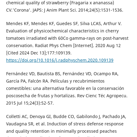
chemical quality of strawberry (Fragaria x ananassa)
CV.'Corona'. JAPS: J Anim Plant Sci. 2014;24(5):1531-1536.
Mendes KF, Mendes KF, Guedes SF, Silva LCAS, Arthur V.
Evaluation of physicochemical characteristics in cherry
tomatoes irradiated with 60Co gamma-rays on post-harvest
conservation. Radiat Phys Chem [Internet]. 2020 Aug 12
[Cited 2024 Dec 13];177:109139.
https://doi.org/10.1016/j.radphyschem.2020.109139
Fernández VD, Bautista BS, Fernández VD, Ocampo RA,
García PA, Falcón RA. Películas y recubrimientos
comestibles: una alternativa favorable en la conservación
poscosecha de frutas y hortalizas. Rev Cienc Téc Agropecu.
2015 Jul 15;24(3):52-57.
Colletti AC, Denoya GI, Budde CO, Gabilondo J, Pachado JA,
Vaudagna SR, et al. Induction of stress defense response
and quality retention in minimally processed peaches