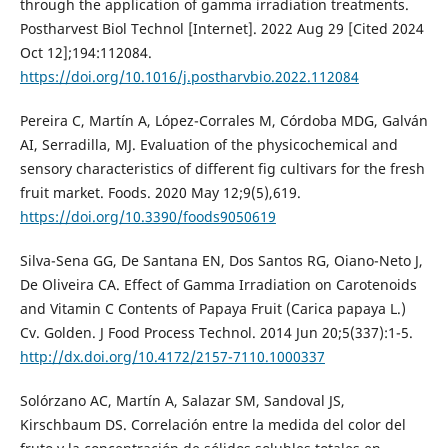
through the application of gamma irradiation treatments.
Postharvest Biol Technol [Internet]. 2022 Aug 29 [Cited 2024
Oct 12];194:112084.
https://doi.org/10.1016/j.postharvbio.2022.112084
Pereira C, Martín A, López-Corrales M, Córdoba MDG, Galván
AI, Serradilla, MJ. Evaluation of the physicochemical and
sensory characteristics of different fig cultivars for the fresh
fruit market. Foods. 2020 May 12;9(5),619.
https://doi.org/10.3390/foods9050619
Silva-Sena GG, De Santana EN, Dos Santos RG, Oiano-Neto J,
De Oliveira CA. Effect of Gamma Irradiation on Carotenoids
and Vitamin C Contents of Papaya Fruit (Carica papaya L.)
Cv. Golden. J Food Process Technol. 2014 Jun 20;5(337):1-5.
http://dx.doi.org/10.4172/2157-7110.1000337
Solórzano AC, Martín A, Salazar SM, Sandoval JS,
Kirschbaum DS. Correlación entre la medida del color del