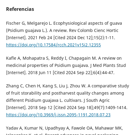
Referencias
Fischer G, Melgarejo L. Ecophysiological aspects of guava
(Psidium guajava L.). A review. Rev Colomb Cienc Hortic
[Internet]. 2021 Feb 24 [Cited 2024 Dec 12];15(2):1-11.
https://doi.org/10.17584/rcch.2021v15i2.12355
Kafle A, Mohapatra S, Reddy I, Chapagain M. A review on
medicinal properties of Psidium guajava. J Med Plants Stud
[Internet]. 2018 Jun 11 [Cited 2024 Sep 22];6(4):44-47.
Zhang C, Chen H, Kang S, Liu J, Zhou W. A comparative study
of fruit storability and postharvest quality changes among
different Psidium guajava L. cultivars. J South Agric
[Internet]. 2018 Sep 12 [Cited 2024 Sep 18];49(7):1409-1414.
https://doi.org/10.3969/j.issn.2095-1191.2018.07.23
Yadav A, Kumar N, Upadhyay A, Fawole OA, Mahawar MK,