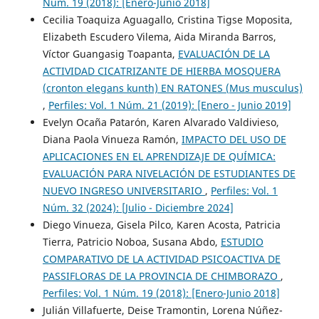
Núm. 19 (2018): [Enero-Junio 2018]
Cecilia Toaquiza Aguagallo, Cristina Tigse Moposita,
Elizabeth Escudero Vilema, Aida Miranda Barros,
Víctor Guangasig Toapanta,
EVALUACIÓN DE LA
ACTIVIDAD CICATRIZANTE DE HIERBA MOSQUERA
(cronton elegans kunth) EN RATONES (Mus musculus)
,
Perfiles: Vol. 1 Núm. 21 (2019): [Enero - Junio 2019]
Evelyn Ocaña Patarón, Karen Alvarado Valdivieso,
Diana Paola Vinueza Ramón,
IMPACTO DEL USO DE
APLICACIONES EN EL APRENDIZAJE DE QUÍMICA:
EVALUACIÓN PARA NIVELACIÓN DE ESTUDIANTES DE
NUEVO INGRESO UNIVERSITARIO
,
Perfiles: Vol. 1
Núm. 32 (2024): [Julio - Diciembre 2024]
Diego Vinueza, Gisela Pilco, Karen Acosta, Patricia
Tierra, Patricio Noboa, Susana Abdo,
ESTUDIO
COMPARATIVO DE LA ACTIVIDAD PSICOACTIVA DE
PASSIFLORAS DE LA PROVINCIA DE CHIMBORAZO
,
Perfiles: Vol. 1 Núm. 19 (2018): [Enero-Junio 2018]
Julián Villafuerte, Deise Tramontin, Lorena Núñez-