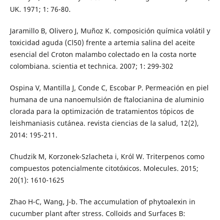
UK. 1971; 1: 76-80.
Jaramillo B, Olivero J, Muñoz K. composición química volátil y
toxicidad aguda (Cl50) frente a artemia salina del aceite
esencial del Croton malambo colectado en la costa norte
colombiana. scientia et technica. 2007; 1: 299-302
Ospina V, Mantilla J, Conde C, Escobar P. Permeación en piel
humana de una nanoemulsión de ftalocianina de aluminio
clorada para la optimización de tratamientos tópicos de
leishmaniasis cutánea. revista ciencias de la salud, 12(2),
2014: 195-211.
Chudzik M, Korzonek-Szlacheta i, Król W. Triterpenos como
compuestos potencialmente citotóxicos. Molecules. 2015;
20(1): 1610-1625
Zhao H-C, Wang, J-b. The accumulation of phytoalexin in
cucumber plant after stress. Colloids and Surfaces B: