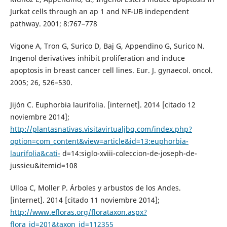
Jurkat cells through an ap 1 and NF-UB independent
pathway. 2001; 8:767–778
Vigone A, Tron G, Surico D, Baj G, Appendino G, Surico N.
Ingenol derivatives inhibit proliferation and induce
apoptosis in breast cancer cell lines. Eur. J. gynaecol. oncol.
2005; 26, 526–530.
Jijón C. Euphorbia laurifolia. [internet]. 2014 [citado 12
noviembre 2014];
http://plantasnativas.visitavirtualjbq.com/index.php?
option=com_content&view=article&id=13:euphorbia-
laurifolia&cati-
d=14:siglo-xviii-coleccion-de-joseph-de-
jussieu&itemid=108
Ulloa C, Moller P. Árboles y arbustos de los Andes.
[internet]. 2014 [citado 11 noviembre 2014];
http://www.efloras.org/florataxon.aspx?
flora_id=201&taxon_id=112355