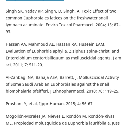
Singh SK, Yadav RP, Singh, D, Singh, A. Toxic Effect of two
common Euphorbiales latices on the freshwater snail
lymnaea acuminate. Enviro Toxicol Pharmacol. 2004; 15: 87–
93.
Hassan AA, Mahmoud AE, Hassan RA, Huseein EAM.
Evaluation of Euphorbia aphylla, Ziziphus spina-christi and
Enterolobium contortisiliquum as molluscicidal agents. J am
sci. 2011; 7: 511-20.
Al-Zanbagi NA, Banaja AEA, Barrett, J. Molluscicidal Activity
of Some Saudi Arabian Euphorbiales against the snail
biomphalaria pfeifferi. J Ethnopharmacol. 2010; 70: 119–25.
Prashant Y, et al. Ijppr.Human, 2015; 4: 56-67
Mogollón-Morales JA, Nieves E, Rondón M, Rondón-Rivas
ME. Propiedad molusquicida de Euphorbia laurifolia a. Juss