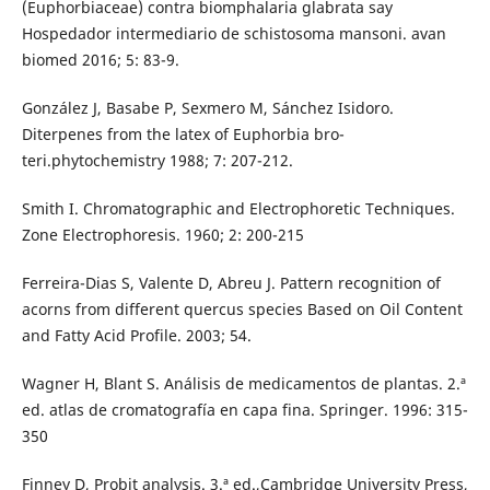
(Euphorbiaceae) contra biomphalaria glabrata say
Hospedador intermediario de schistosoma mansoni. avan
biomed 2016; 5: 83-9.
González J, Basabe P, Sexmero M, Sánchez Isidoro.
Diterpenes from the latex of Euphorbia bro-
teri.phytochemistry 1988; 7: 207-212.
Smith I. Chromatographic and Electrophoretic Techniques.
Zone Electrophoresis. 1960; 2: 200-215
Ferreira-Dias S, Valente D, Abreu J. Pattern recognition of
acorns from different quercus species Based on Oil Content
and Fatty Acid Profile. 2003; 54.
Wagner H, Blant S. Análisis de medicamentos de plantas. 2.ª
ed. atlas de cromatografía en capa fina. Springer. 1996: 315-
350
Finney D, Probit analysis. 3.ª ed.,Cambridge University Press,