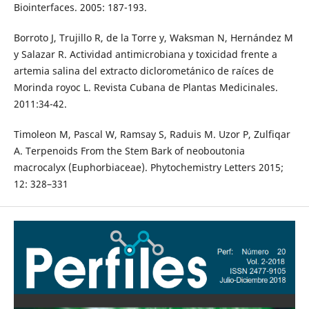
Biointerfaces. 2005: 187-193.
Borroto J, Trujillo R, de la Torre y, Waksman N, Hernández M
y Salazar R. Actividad antimicrobiana y toxicidad frente a
artemia salina del extracto diclorometánico de raíces de
Morinda royoc L. Revista Cubana de Plantas Medicinales.
2011:34-42.
Timoleon M, Pascal W, Ramsay S, Raduis M. Uzor P, Zulfiqar
A. Terpenoids From the Stem Bark of neoboutonia
macrocalyx (Euphorbiaceae). Phytochemistry Letters 2015;
12: 328–331