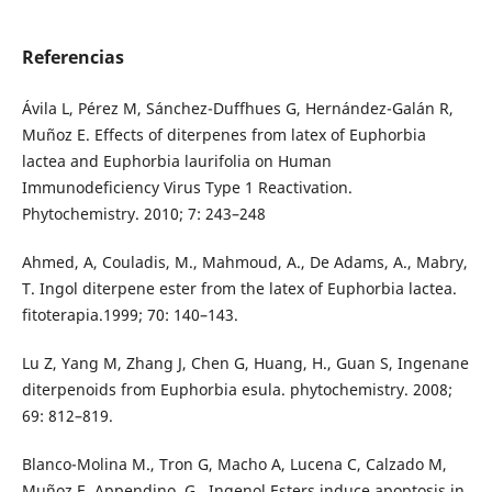
Referencias
Ávila L, Pérez M, Sánchez-Duffhues G, Hernández-Galán R,
Muñoz E. Effects of diterpenes from latex of Euphorbia
lactea and Euphorbia laurifolia on Human
Immunodeficiency Virus Type 1 Reactivation.
Phytochemistry. 2010; 7: 243–248
Ahmed, A, Couladis, M., Mahmoud, A., De Adams, A., Mabry,
T. Ingol diterpene ester from the latex of Euphorbia lactea.
fitoterapia.1999; 70: 140–143.
Lu Z, Yang M, Zhang J, Chen G, Huang, H., Guan S, Ingenane
diterpenoids from Euphorbia esula. phytochemistry. 2008;
69: 812–819.
Blanco-Molina M., Tron G, Macho A, Lucena C, Calzado M,
Muñoz E, Appendino, G., Ingenol Esters induce apoptosis in